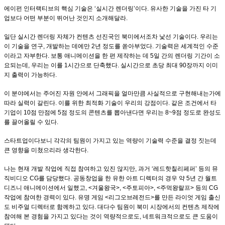
에이펀 인터랙티브의 핵심 기술은 ‘실시간 렌더링’이다. 유사한 기술을 가진 타 기
업보다 어떤 부분이 뛰어난 것인지 소개해달라.
일단 실시간 렌더링 자체가 컨텐츠 선진국인 북미에서조차 낯선 기술이다. 우리는
이 기술을 연구, 개발하는 데에만 2년 정도를 쏟아부었다. 기술력은 세계적인 수준
이라고 자부한다. 보통 애니메이션을 한 편 제작하는 데 5일 간의 렌더링 기간이 소
요되는데, 우리는 이를 1시간으로 단축했다. 실시간으로 초당 최대 90장까지 이미
지 출력이 가능하다.
이 분야에서는 주어진 자원 안에서 그래픽을 얼마만큼 사실적으로 구현해내는가에
따라 실력이 갈린다. 이를 위한 최적화 기술이 우리의 강점이다. 같은 조건에서 타
기업이 10점 만점에 5점 정도의 콘텐츠를 뽑아낸다면 우리는 8~9점 정도로 완성도
를 끌어올릴 수 있다.
스타트업이다보니 각각의 팀원이 가지고 있는 역량이 기술력 수준을 결정 짓는데
큰 영향을 미쳤으리라 생각한다.
나는 현재 개발 작업에 직접 참여하고 있진 않지만, 과거 ‘레드핫칠리페퍼’ 등의 뮤
직비디오 CG를 담당했다. 공동창업을 한 유한 아트 디렉터의 경우 약 5년 간 월트
디즈니 애니메이션에서 일했고, <겨울왕국>, <주토피아>, <주먹왕랄프> 등의 CG
작업에 참여한 경력이 있다. 유명 게임 <리그오브레전드>를 만든 라이엇 게임 출신
도 비주얼 디렉터로 함께하고 있다. 대다수 팀원이 북미 시장에서의 컨텐츠 제작에
참여해 본 경험을 가지고 있다는 것이 역량적으로도, 네트워크적으로도 큰 도움이