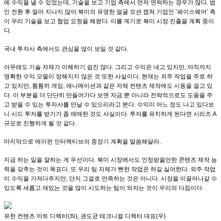
에 수익을 낼 수 있었는데, 기술을 보고 기업 측에서 먼저 연락하는 경우가 많다. 법
인 전환 후 얼마 지나지 않아 북미의 유명한 얼굴 모션 캡쳐 기업인 ‘페이스웨어’ 측
이 우리 기술을 보고 협업 요청을 해왔다. 이를 계기로 북미 시장 진출을 계획 중이
다.
국내 투자사 측에서도 관심을 많이 보일 것 같다.
아무래도 기술 자체가 이해하기 쉽진 않다. 그리고 수익은 내고 있지만, 아직까지
명확한 수익 모델이 정해지지 않은 것 또한 사실이다. 현재는 외주 작업을 주로 하
고 있지만, 틈틈히 게임, 애니메이션과 같은 자체 컨텐츠 제작에도 시동을 걸고 있
다. 이 부분을 더 단단히 만들어가다 보면 자금 뿐 아니라 전략적으로도 도움을 주
고 받을 수 있는 투자사를 만날 수 있으리라고 본다. 수익이 어느 정도 나고 있다보
니 시드 투자를 받기가 좀 애매한 것도 사실이다. 투자를 유치하게 된다면 시리즈 A
규모로 진행하게 될 것 같다.
마지막으로 에이펀 인터랙티브의 중장기 계획을 말씀해달라.
지금 하는 일을 잘하는 게 우선이다. 북미 시장에서도 인정받을만한 콘텐츠 제작 능
력을 갖추는 것이 목표다. 또 우리 팀 자체가 뻔한 작업은 하길 싫어한다. 외주 작업
이 수익을 가져다주지만, 단지 그걸로 만족하는 것은 아니다. 시장을 이끌어나갈 수
있도록 새롭고 재밌는 것을 많이 시도하는 팀이 되자는 것이 우리의 다짐이다.
유한 컨텐츠 아트 디렉터(좌), 권도균 테크니컬 디렉터 대표(우)