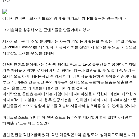
됐다.
에이펀 인터랙티브가 비틀즈의 멤버 폴 매카트니의 IP를 활용해 만든 아바타
그 기술력을 활용해 어떤 콘텐츠들을 만들어내고 있나.
세가지로 나뉜다. 산업 분야에서는 자동차 기업 등이 활용할 수 있는 버추얼 카탈로
그(Virtual Catalog)를 제작한다. 사용자가 차를 전면에서 살펴볼 수 있고, 가상으로
시승감도 느껴볼 수 있는 형태다.
엔터테인먼트 분야에서는 아바타 라이브(Avartar Live) 솔루션을 제공한다. 디지털
가수 아담을 기억하나? 아담이 미리 짜여진 행동과 말만을 할 수 있었다면, 우리는
실시간으로 아바타를 움직일 수 있게 한다. 이 방식을 활용하면 마이클 잭슨이나 브
루스 리, 비틀즈 같은 전설 속의 가수들이 실시간으로 공연하는 모습을 연출할 수
있다. 홀로그램 라이브를 떠올리면 이해가 될 것이다.
마지막으로 콘텐츠 분야에서는 게임이나 애니메이션을 제작한다. 이번에 제작한 <
버디 VR>이 그 일환이다. 향후 인공지능을 도입하면 이 아바타나 애니메이션 속 등
장인물들이 스스로 상황과 정보를 학습해 사용자와 상호작용 할 수 있게 될 것이다.
마이크로소프트, 엔비디아, 엔씨소프트 등 다양한 대기업과 함께 일했다. 작년 한
해 매출 규모는 어느 정도인가.
법인 전환을 작년 3월에 했다. 작년 매출액은 9억 원 정도다. 상대적으로 빠른 시기