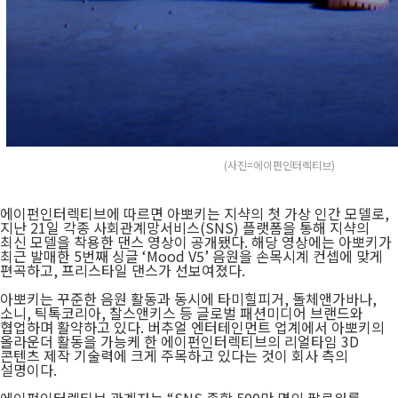
(사진=에이펀인터렉티브)
에이펀인터렉티브에 따르면 아뽀키는 지샥의 첫 가상 인간 모델로,
지난 21일 각종 사회관계망서비스(SNS) 플랫폼을 통해 지샥의
최신 모델을 착용한 댄스 영상이 공개됐다. 해당 영상에는 아뽀키가
최근 발매한 5번째 싱글 ‘Mood V5’ 음원을 손목시계 컨셉에 맞게
편곡하고, 프리스타일 댄스가 선보여졌다.
아뽀키는 꾸준한 음원 활동과 동시에 타미힐피거, 돌체앤가바나,
소니, 틱톡코리아, 찰스앤키스 등 글로벌 패션미디어 브랜드와
협업하며 활약하고 있다. 버추얼 엔터테인먼트 업계에서 아뽀키의
올라운더 활동을 가능케 한 에이펀인터렉티브의
리얼타임 3D
콘텐츠 제작 기술력에 크게 주목하고 있다는 것이 회사 측의
설명이다.