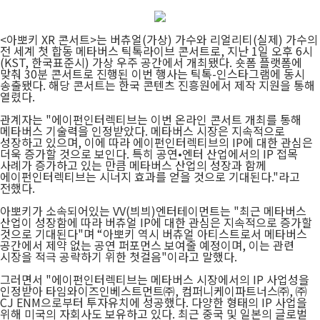
<아뽀키 XR 콘서트>는 버츄얼(가상) 가수와 리얼리티(실제) 가수의
전 세계 첫 합동 메타버스 틱톡라이브 콘서트로, 지난 1일 오후 6시
(KST, 한국표준시) 가상 우주 공간에서 개최됐다. 숏폼 플랫폼에
맞춰 30분 콘서트로 진행된 이번 행사는 틱톡-인스타그램에 동시
송출됐다. 해당 콘서트는 한국 콘텐츠 진흥원에서 제작 지원을 통해
열렸다.
관계자는 "에이펀인터렉티브는 이번 온라인 콘서트 개최를 통해
메타버스 기술력을 인정받았다. 메타버스 시장은 지속적으로
성장하고 있으며, 이에 따라 에이펀인터렉티브의 IP에 대한 관심은
더욱 증가할 것으로 보인다. 특히 공연•엔터 산업에서의 IP 접목
사례가 증가하고 있는 만큼 메타버스 산업의 성장과 함께
에이펀인터렉티브는 시너지 효과를 얻을 것으로 기대된다."라고
전했다.
아뽀키가 소속되어있는 VV(븨븨)엔터테이먼트는 "최근 메타버스
산업이 성장함에 따라 버츄얼 IP에 대한 관심은 지속적으로 증가할
것으로 기대된다"며 “아뽀키 역시 버츄얼 아티스트로서 메타버스
공간에서 제약 없는 공연 퍼포먼스 보여줄 예정이며, 이는 관련
시장을 적극 공략하기 위한 첫걸음"이라고 말했다.
그러면서 "에이펀인터렉티브는 메타버스 시장에서의 IP 사업성을
인정받아 타임와이즈인베스트먼트㈜, 컴퍼니케이파트너스㈜, ㈜
CJ ENM으로부터 투자유치에 성공했다. 다양한 형태의 IP 사업을
위해 미국의 자회사도 보유하고 있다. 최근 중국 및 일본의 글로벌