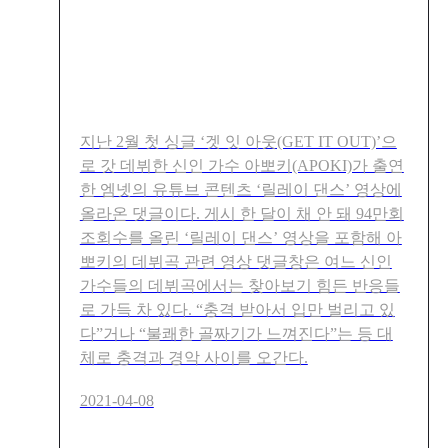
[인터뷰]달로 간 토끼가 ‘릴레
이댄스’를 춘다고?···버추얼 K
팝 가수 아뽀키를 만나다
지난 2월 첫 싱글 ‘겟 잇 아웃(GET IT OUT)’으
로 갓 데뷔한 신인 가수 아뽀키(APOKI)가 출연
한 엠넷의 유튜브 콘텐츠 ‘릴레이 댄스’ 영상에
올라온 댓글이다. 게시 한 달이 채 안 돼 94만회
조회수를 올린 ‘릴레이 댄스’ 영상을 포함해 아
뽀키의 데뷔곡 관련 영상 댓글창은 여느 신인
가수들의 데뷔곡에서는 찾아보기 힘든 반응들
로 가득 차 있다. “충격 받아서 입만 벌리고 있
다”거나 “불쾌한 골짜기가 느껴진다”는 등 대
체로 충격과 경악 사이를 오간다.
2021-04-08