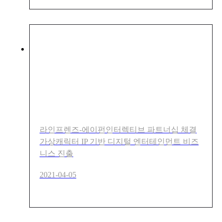
라인프렌즈 브라운·코니 ‘메타
버스’에 올라타다!
라인프렌즈-에이펀인터렉티브 파트너십 체결
가상캐릭터 IP 기반 디지털 엔터테인먼트 비즈
니스 진출
2021-04-05