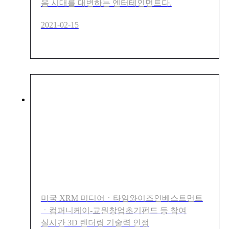
음 시대를 대변하는 엔터테인먼트다.
2021-02-15
라이브 캐릭터 플랫폼 업체
'에이펀인터렉티브', 50억 투
자유치
미국 XRM 미디어ㆍ타임와이즈인베스트먼트
ㆍ컴퍼니케이-교원창업초기펀드 등 참여
실시간 3D 렌더링 기술력 인정