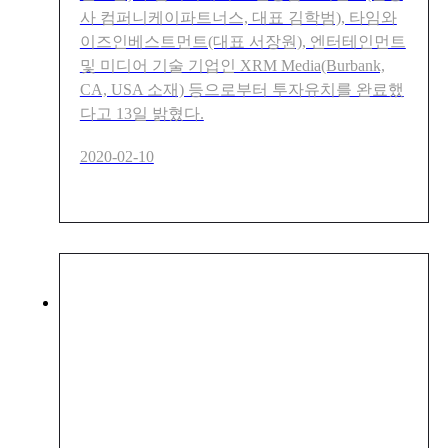
사 컴퍼니케이파트너스, 대표 김학범), 타임와
이즈인베스트먼트(대표 서장원), 엔터테인먼트
및 미디어 기술 기업인 XRM Media(Burbank,
CA, USA 소재) 등으로부터 투자유치를 완료했
다고 13일 밝혔다.
2020-02-10
에이펀인터렉티브 디지털 셀
럽 ‘아뽀키’, 美 에픽 메가그랜
트 수상작 선정