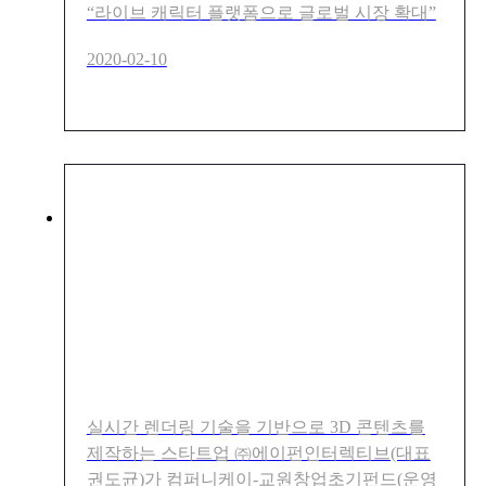
“라이브 캐릭터 플랫폼으로 글로벌 시장 확대”
2020-02-10
㈜에이펀인터렉티브, 컴퍼니
케이-교원창업초기펀드 등으
로부터 50억 투자 유치
실시간 렌더링 기술을 기반으로 3D 콘텐츠를
제작하는 스타트업 ㈜에이펀인터렉티브(대표
권도균)가 컴퍼니케이-교원창업초기펀드(운영