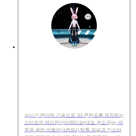
한국 콘텐츠 진흥원 '가상+실
제 가수의 전 세계 첫 합동 메
타버스 틱톡 라이브 콘서트'
제작 지원
실시간 렌더링 기술으로 3D 콘텐츠를 제작하는
스타트업 에이펀인터렉티브(대표 권도균)는 버
추얼 셀럽 아뽀키(APOKI) 틱톡 채널과 인스타